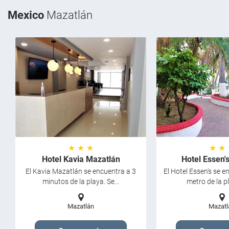
Mexico
Mazatlán
★ ★ ★
★ ★
Hotel Kavia Mazatlán
Hotel Essen'
El Kavia Mazatlán se encuentra a 3
El Hotel Essen's se 
minutos de la playa. Se...
metro de la pla
Mazatlán
Mazatl