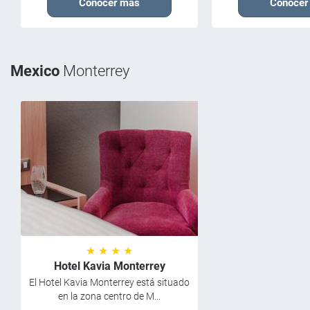
Conocer más
Conocer
Mexico
Monterrey
★ ★ ★ ★
Hotel Kavia Monterrey
El Hotel Kavia Monterrey está situado
en la zona centro de M...