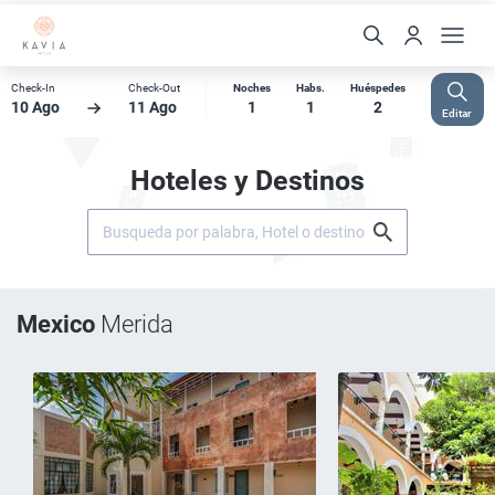
Check-In
Check-Out
Noches
Habs.
Huéspedes
10 Ago
11 Ago
1
1
2
Editar
Hoteles y Destinos
Mexico
Merida