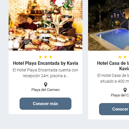
★ ★ ★
★ ★
Hotel Playa Encantada by Kavia
Hotel Casa de l
Kavi
El Hotel Playa Encantada cuenta con
El Hotel Casa de l
recepción 24H, piscina a...
situado a 400 me
Playa del Carmen
Playa del 
Conocer más
Conocer