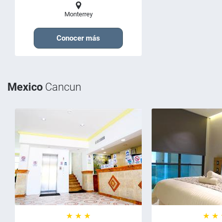
Monterrey
Conocer más
Mexico
Cancun
★ ★ ★
★ ★