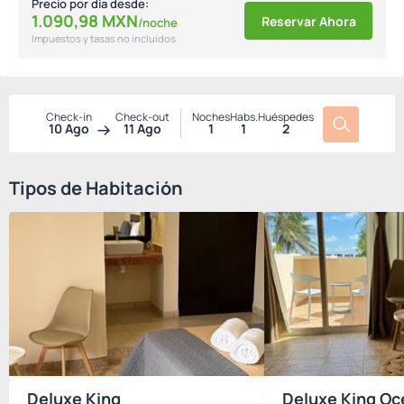
Precio por día desde:
1.090,
98
MXN
Reservar Ahora
/noche
Impuestos y tasas no incluidos
Check-in
Check-out
Noches
Habs.
Huéspedes
10 Ago
11 Ago
1
1
2
Tipos de Habitación
Deluxe King
Deluxe King Oc