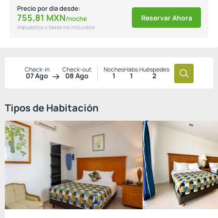
Precio por día desde:
755,
81
MXN
Reservar Ahora
/noche
Impuestos y tasas no incluidos
Check-in
Check-out
Noches
Habs.
Huéspedes
07 Ago
08 Ago
1
1
2
Tipos de Habitación