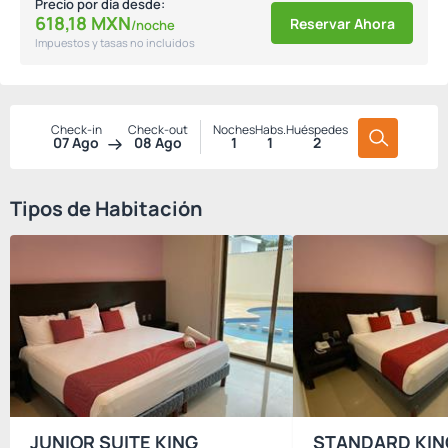
Precio por día desde:
618,
18
MXN
Reservar Ahora
/noche
Impuestos y tasas no incluidos
Check-in
Check-out
Noches
Habs.
Huéspedes
07 Ago
08 Ago
1
1
2
Tipos de Habitación
JUNIOR SUITE KING
STANDARD KIN