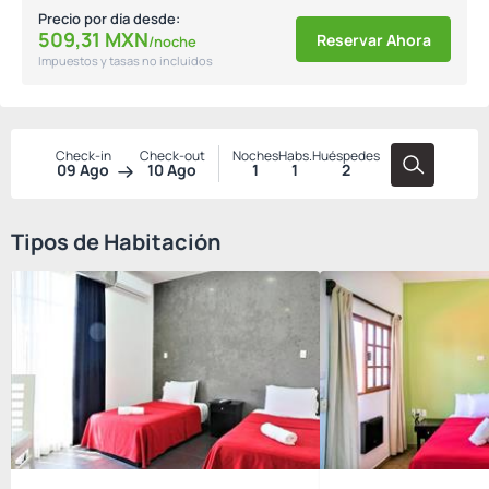
Precio por día desde:
509,
31
MXN
Reservar Ahora
/noche
Impuestos y tasas no incluidos
Check-in
Check-out
Noches
Habs.
Huéspedes
09 Ago
10 Ago
1
1
2
Tipos de Habitación