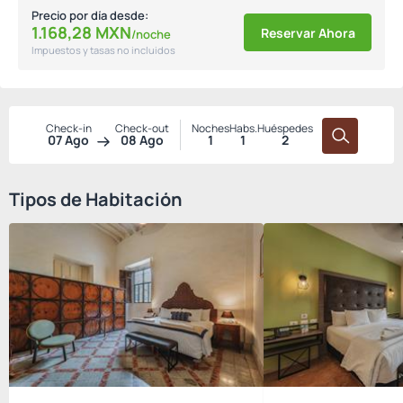
Precio por día desde:
1.168,
28
MXN
Reservar Ahora
/noche
Impuestos y tasas no incluidos
Check-in
Check-out
Noches
Habs.
Huéspedes
07 Ago
08 Ago
1
1
2
Tipos de Habitación