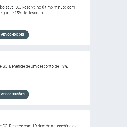
mbolsável SC. Reserve no último minuto com
 e ganhe 15% de desconto.
VER CONDIÇÕES
ase SC. Beneficie de um desconto de 15%.
VER CONDIÇÕES
ase SC. Reserve com 19 dias de antecedência e