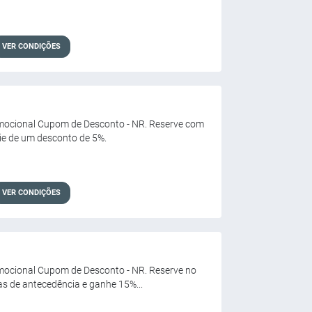
VER CONDIÇÕES
romocional Cupom de Desconto - NR. Reserve com
cie de um desconto de 5%.
VER CONDIÇÕES
romocional Cupom de Desconto - NR. Reserve no
s de antecedência e ganhe 15%...