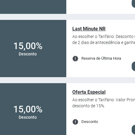
Last Minute NR
Ao escolher o Tarifário: Descont
de 2 dias de antecedência e ganh
15,00%
Desconto
Reserva de Última Hora
Oferta Especial
Ao escolher o Tarifário: Valor P
desconto de 15%.
15,00%
Desconto
Desconto