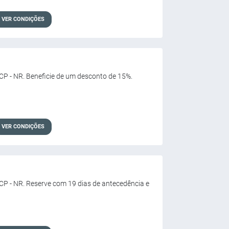
VER CONDIÇÕES
 CP - NR. Beneficie de um desconto de 15%.
VER CONDIÇÕES
 CP - NR. Reserve com 19 dias de antecedência e