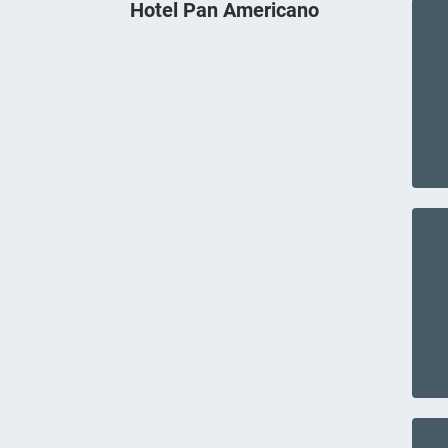
Hotel Pan Americano