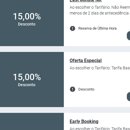
Ao escolher o Tarifário: Não Ree
menos de 2 dias de antecedência
15,00%
Desconto
Reserva de Última Hora
Oferta Especial
Ao escolher o Tarifário: Tarifa B
15,00%
Desconto
Desconto
Early Booking
Ao escolher o Tarifário: Tarifa B