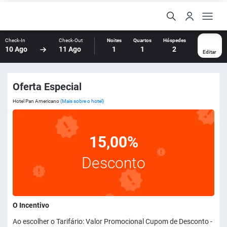
Check-In
Check-Out
Noites
Quartos
Hóspedes
10 Ago
11 Ago
1
1
2
Editar
Oferta Especial
Hotel Pan Americano
(Mais sobre o hotel)
15,00%
Desconto
O Incentivo
Ao escolher o Tarifário: Valor Promocional Cupom de Desconto -