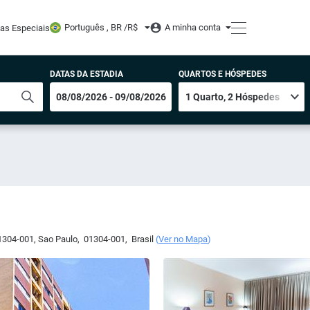
Português , BR /
R$
A minha conta
tas Especiais
DATAS DA ESTADIA
QUARTOS E HÓSPEDES
01304-001
,
Sao Paulo
,
01304-001
,
Brasil
(
Ver no Mapa
)