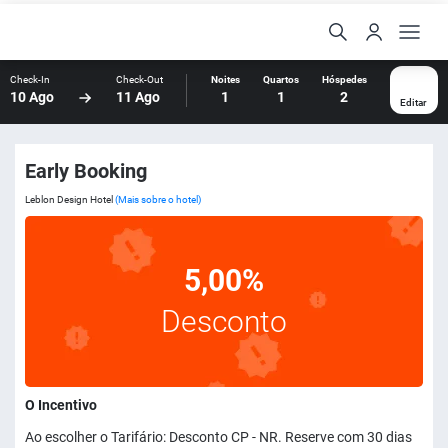
Check-In
Check-Out
Noites
Quartos
Hóspedes
10 Ago
11 Ago
1
1
2
Editar
Early Booking
Leblon Design Hotel
(Mais sobre o hotel)
5,00%
Desconto
O Incentivo
Ao escolher o Tarifário: Desconto CP - NR. Reserve com 30 dias