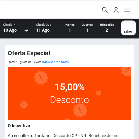
Check-In
Check-Out
Noites
Quartos
Hóspedes
10 Ago
11 Ago
1
1
2
Editar
Oferta Especial
Hotel Augusta Boulevard
(Mais sobre o hotel)
15,00%
Desconto
O Incentivo
Ao escolher o Tarifário: Desconto CP - NR. Beneficie de um