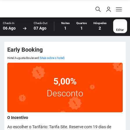
Check-In
Check-Out
Noites
Quartos
Hóspedes
06 Ago
07 Ago
1
1
2
Editar
Early Booking
Hotel Augusta Boulevard
(Mais sobre o hotel)
5,00%
Desconto
O Incentivo
Ao escolher o Tarifário: Tarifa Site. Reserve com 19 dias de