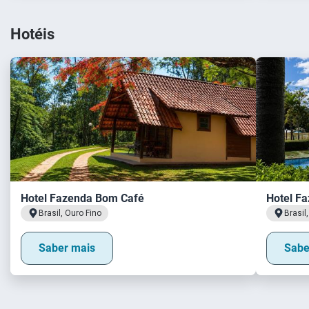
Hotéis
Hotel Fazenda Bom Café
Hotel Fa
Brasil, Ouro Fino
Brasil
Saber mais
Sabe