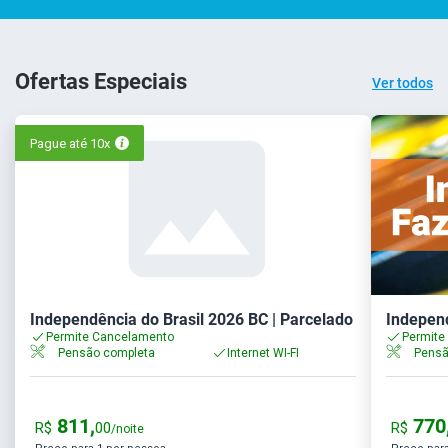
Ofertas Especiais
Ver todos
Pague até 10x
Independência do Brasil 2026 BC | Parcelado
Independ
Permite Cancelamento
Permite
Pensão completa
Internet WI-FI
Pensã
811,
770
R$
00
R$
/noite