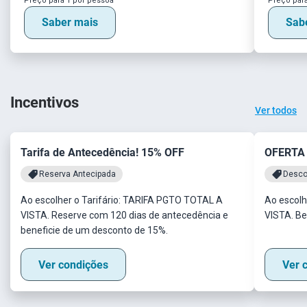
Preço para 1 por pessoa
Preço para
Saber mais
Sab
Incentivos
Ver todos
Tarifa de Antecedência! 15% OFF
OFERTA
Reserva Antecipada
Desco
Ao escolher o Tarifário: TARIFA PGTO TOTAL A
Ao escolh
VISTA. Reserve com 120 dias de antecedência e
VISTA. Be
beneficie de um desconto de 15%.
Ver condições
Ver 