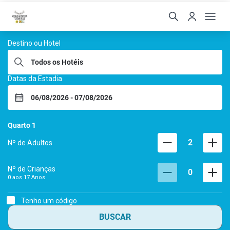
Hoteis Menino da Portei
Destino ou Hotel
Datas da Estadia
Quarto
1
2
Nº de Adultos
Nº de Crianças
0
0 aos
17
Anos
Tenho um código
BUSCAR