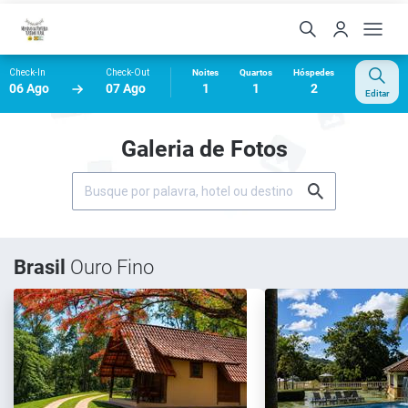
Check-In
Check-Out
Noites
Quartos
Hóspedes
06 Ago
07 Ago
1
1
2
Editar
Galeria de Fotos
Brasil
Ouro Fino