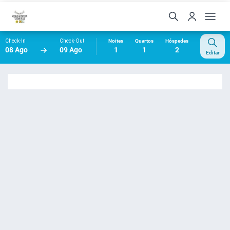
Check-In
Check-Out
Noites
Quartos
Hóspedes
08 Ago
09 Ago
1
1
2
Editar