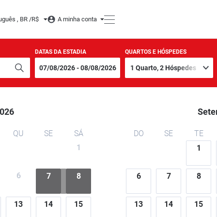
uguês , BR /
R$
A minha conta
DATAS DA ESTADIA
QUARTOS E HÓSPEDES
026
Sete
QU
SE
SÁ
DO
SE
TE
1
1
6
7
8
6
7
8
13
14
15
13
14
15