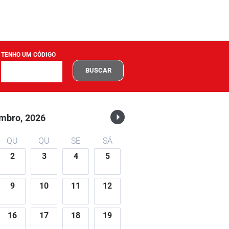
TENHO UM CÓDIGO
BUSCAR
mbro,
2026
QU
QU
SE
SÁ
2
3
4
5
9
10
11
12
16
17
18
19