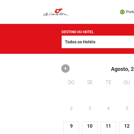
Le Canton
Port
DESTINO OU HOTEL
Agosto,
2
DO
SE
TE
QU
2
3
4
5
9
10
11
12