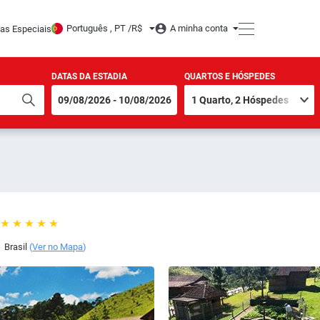
Português , PT /
R$
A minha conta
tas Especiais
DATAS DA ESTADIA
QUARTOS E HÓSPEDES
,
Brasil
(
Ver no Mapa
)