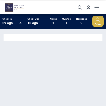
Check-In
Check-Out
Noites
Quartos
Hóspedes
09 Ago
10 Ago
1
1
2
Editar