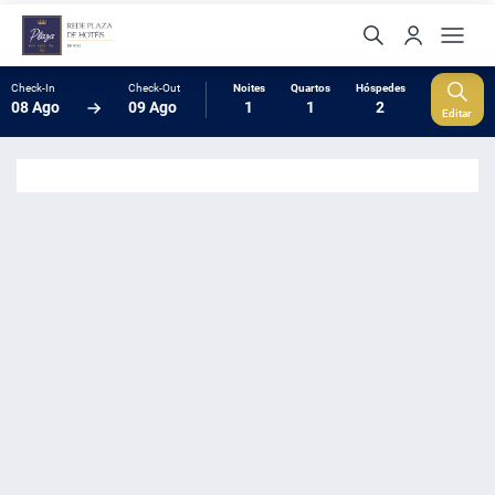
Check-In
Check-Out
Noites
Quartos
Hóspedes
08 Ago
09 Ago
1
1
2
Editar