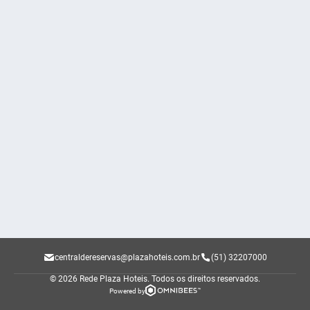
centraldereservas@plazahoteis.com.br
(51) 32207000
© 2026 Rede Plaza Hoteis.
Todos os direitos reservados.
Powered by