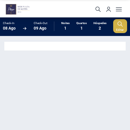
Check-In
Check-Out
Noites
Quartos
Hóspedes
08 Ago
09 Ago
1
1
2
Editar