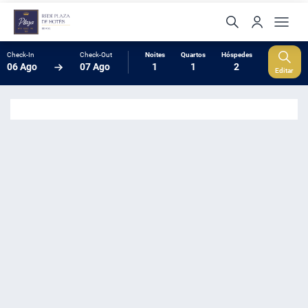
Check-In
Check-Out
Noites
Quartos
Hóspedes
06 Ago
07 Ago
1
1
2
Editar