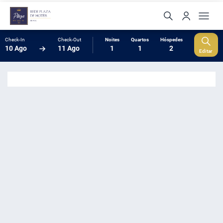
Check-In
Check-Out
Noites
Quartos
Hóspedes
10 Ago
11 Ago
1
1
2
Editar