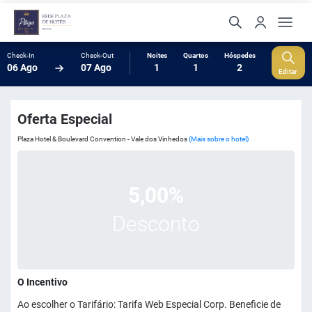
Check-In
Check-Out
Noites
Quartos
Hóspedes
06 Ago
07 Ago
1
1
2
Editar
Oferta Especial
Plaza Hotel & Boulevard Convention - Vale dos Vinhedos
(Mais sobre o hotel)
5,00%
Desconto
O Incentivo
Ao escolher o Tarifário: Tarifa Web Especial Corp. Beneficie de