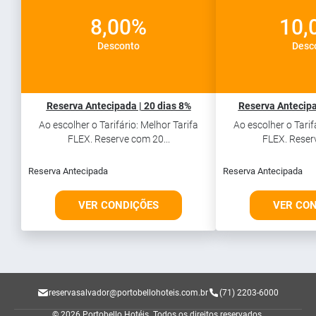
8,00%
10,
Desconto
Desc
Reserva Antecipada | 20 dias 8%
Reserva Antecipa
Ao escolher o Tarifário: Melhor Tarifa
Ao escolher o Tarif
FLEX. Reserve com 20...
FLEX. Reserv
Reserva Antecipada
Reserva Antecipada
VER CONDIÇÕES
VER CO
reservasalvador@portobellohoteis.com.br
(71) 2203-6000
© 2026 Portobello Hotéis.
Todos os direitos reservados.