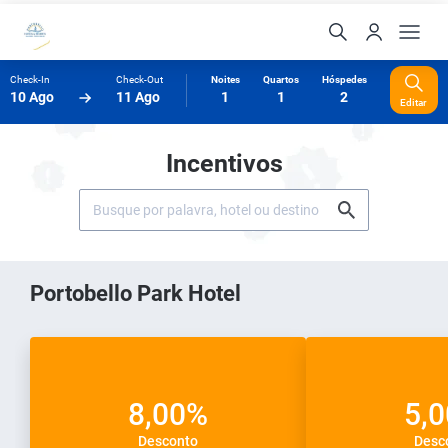
Check-In
Check-Out
Noites
Quartos
Hóspedes
10 Ago
11 Ago
1
1
2
Editar
Incentivos
Portobello Park Hotel
8,00%
5,
Desconto
Desc