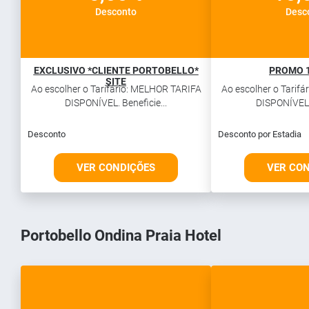
Desconto
Desc
EXCLUSIVO *CLIENTE PORTOBELLO*
PROMO 
SITE
Ao escolher o Tarifário: MELHOR TARIFA
Ao escolher o Tarif
DISPONÍVEL. Beneficie...
DISPONÍVEL. 
Desconto
Desconto por Estadia
VER CONDIÇÕES
VER CO
Portobello Ondina Praia Hotel