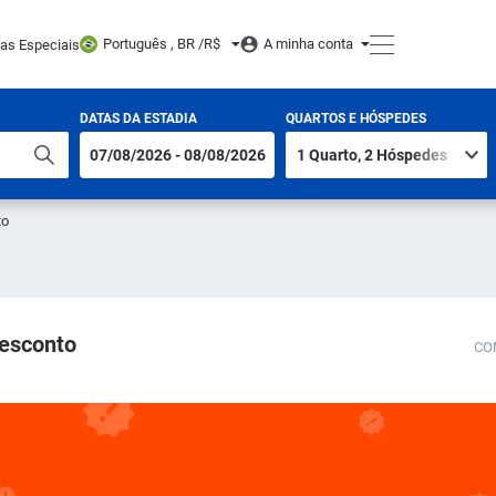
Português , BR /
R$
A minha conta
tas Especiais
DATAS DA ESTADIA
QUARTOS E HÓSPEDES
to
desconto
CO