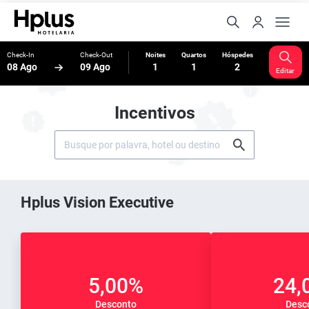
Check-In
Check-Out
Noites
Quartos
Hóspedes
08 Ago
09 Ago
1
1
2
Editar
Incentivos
Hplus Vision Executive
5,00%
24,
Desconto
Desc