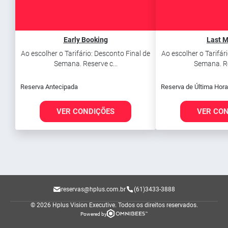
Early Booking
Last M
Ao escolher o Tarifário: Desconto Final de
Ao escolher o Tarifár
Semana. Reserve c...
Semana. Re
Reserva Antecipada
Reserva de Última Hora
VER CONDIÇÕES
VER CO
reservas@hplus.com.br
(61)3433-3888
© 2026 Hplus Vision Executive.
Todos os direitos reservados.
Powered by