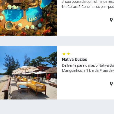
A sua pousada com clima de resor
Na Corais & Conchas os pais pode
★ ★
Nativa Buzios
De frente para o mar, o Nativa Bú
Manguinhos, a 1 km da Praia de G