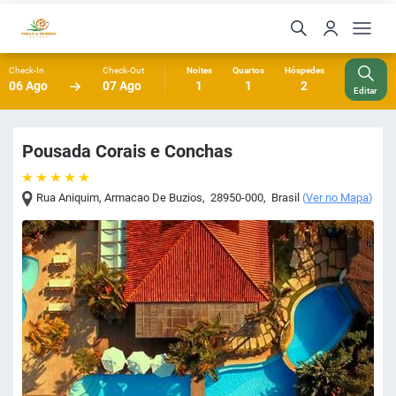
Check-In
Check-Out
Noites
Quartos
Hóspedes
06 Ago
07 Ago
1
1
2
Editar
Pousada Corais e Conchas
Rua Aniquim
,
Armacao De Buzios
,
28950-000
,
Brasil
(
Ver no Mapa
)