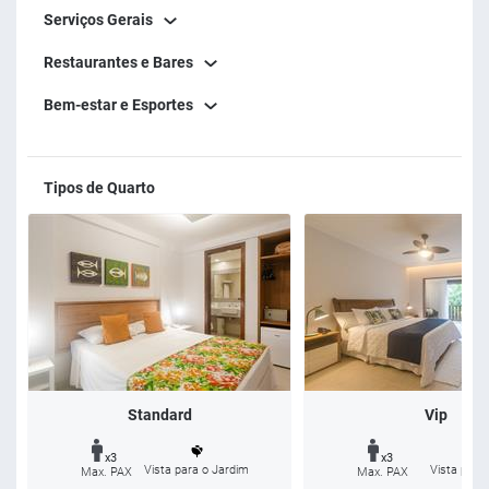
Serviços Gerais
Restaurantes e Bares
Bem-estar e Esportes
Tipos de Quarto
Standard
Vip
x3
x3
Vista para o Jardim
Vista para 
Max. PAX
Max. PAX