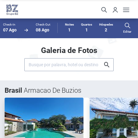
Check-In
Check-Out
Noites
Quartos
Hóspedes
07 Ago
08 Ago
1
1
2
Editar
Galeria de Fotos
Brasil
Armacao De Buzios