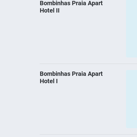
Bombinhas Praia Apart
Hotel II
Bombinhas Praia Apart
Hotel I