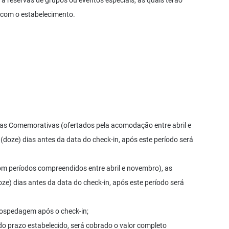
a a reservas de grupos ou eventos especiais, as quais terão
 com o estabelecimento.
atas Comemorativas (ofertados pela acomodação entre abril e
doze) dias antes da data do check-in, após este período será
om períodos compreendidos entre abril e novembro), as
ze) dias antes da data do check-in, após este período será
ospedagem após o check-in;
s do prazo estabelecido, será cobrado o valor completo