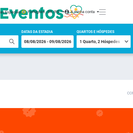
Português , BR /
R$
A minha conta
tas Especiais
DATAS DA ESTADIA
QUARTOS E HÓSPEDES
CO
)