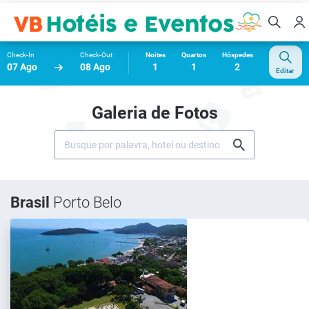
Check-In
Check-Out
Noites
Quartos
Hóspedes
07 Ago
08 Ago
1
1
2
Editar
Galeria de Fotos
Brasil
Porto Belo