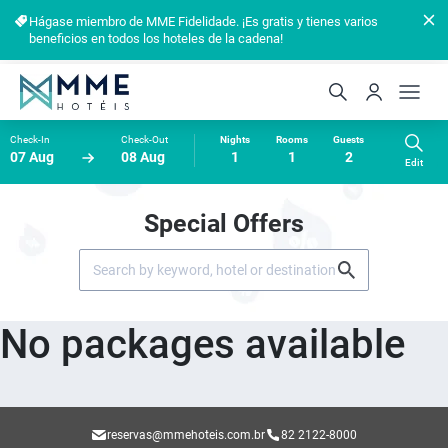
Hágase miembro de MME Fidelidade. ¡Es gratis y tienes varios
beneficios en todos los hoteles de la cadena!
Check-In
Check-Out
Nights
Rooms
Guests
07 Aug
08 Aug
1
1
2
Edit
Special Offers
No packages available
reservas@mmehoteis.com.br
82 2122-8000