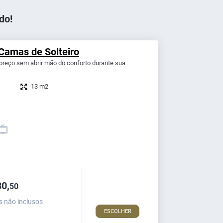
do!
Camas de Solteiro
reço sem abrir mão do conforto durante sua
13 m2
0,
50
s não inclusos
ESCOLHER