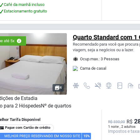
Café da manhã incluso
Estacionamento gratuito
Quarto Standard com 1
e até 5x
Recomendado para você que procura p
viagem, seja a negócios ou a lazer.
Ocup.max.: 3 Pessoas
Cama de casal
4
ições de Estadia
o para
2
Hóspedes
Nº de quartos
lhor Tarífa Disponível
28
R$
R$ 330,00
1 noite , 2 adultos
Pague com Cartão de crédito
Impostos e taxa
MELHOR PREÇO RESERVANDO EM NOSSO SITE
15%