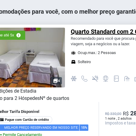
omodações para você, com o melhor preço garanti
Quarto Standard com 2 
e até 5x
Recomendado para você que procura p
viagem, seja a negócios ou a lazer.
Ocup.max.: 2 Pessoas
Solteiro
4
ições de Estadia
o para
2
Hóspedes
Nº de quartos
lhor Tarífa Disponível
28
R$
R$ 330,00
1 noite , 2 adultos
Pague com Cartão de crédito
Impostos e taxa
MELHOR PREÇO RESERVANDO EM NOSSO SITE
15%
Permite Cancelamento
⬤