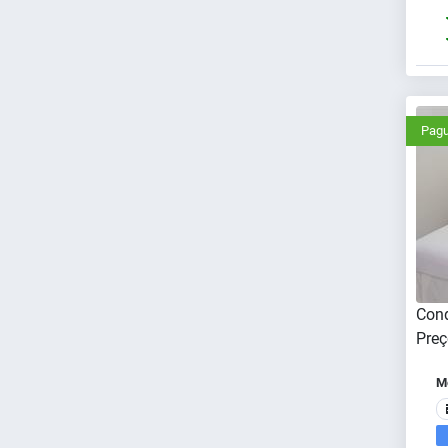
Pagu
Cond
Preç
Me