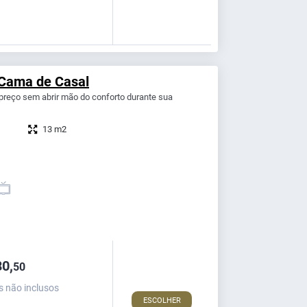
 Cama de Casal
reço sem abrir mão do conforto durante sua
13 m2
0,
50
s não inclusos
ESCOLHER