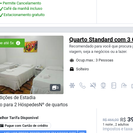
Permite Cancelamento
⬤
Café da manhã incluso
Estacionamento gratuito
Quarto Standard com 3 
e até 5x
Recomendado para você que procura p
viagem, seja a negócios ou a lazer.
Ocup.max.: 3 Pessoas
Solteiro
3
ições de Estadia
o para
2
Hóspedes
Nº de quartos
lhor Tarífa Disponível
39
R$
R$ 466,00
1 noite , 2 adultos
Pague com Cartão de crédito
Impostos e taxa