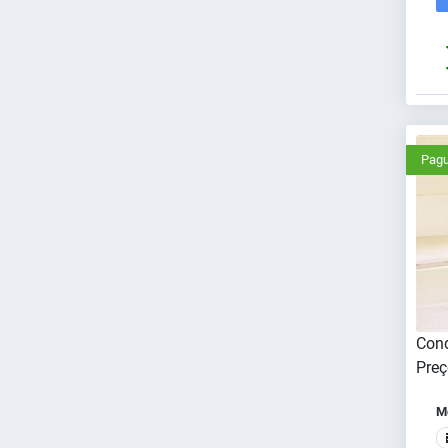
Pagu
Cond
Preç
Me