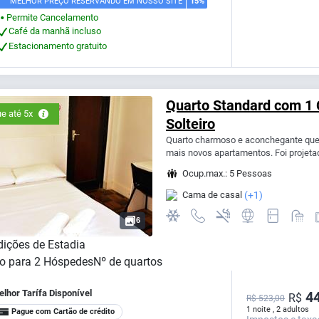
MELHOR PREÇO RESERVANDO EM NOSSO SITE
15%
Permite Cancelamento
⬤
Café da manhã incluso
Estacionamento gratuito
Quarto Standard com 1
e até 5x
Solteiro
Quarto charmoso e aconchegante que 
mais novos apartamentos. Foi projeta
Ocup.max.: 5 Pessoas
Cama de casal
(+1)
6
ições de Estadia
o para
2
Hóspedes
Nº de quartos
lhor Tarífa Disponível
44
R$
R$ 523,00
1 noite , 2 adultos
Pague com Cartão de crédito