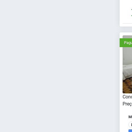
Pagu
Cond
Preç
Me