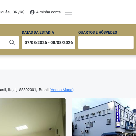
uguês , BR /
R$
A minha conta
DATAS DA ESTADIA
QUARTOS E HÓSPEDES
asil
,
Itajai
,
88302001
,
Brasil
(
Ver no Mapa
)