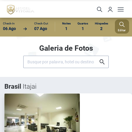
Check-In
Check-Out
Noites
Quartos
Hóspedes
06 Ago
07 Ago
1
1
2
Editar
Galeria de Fotos
Brasil
Itajai