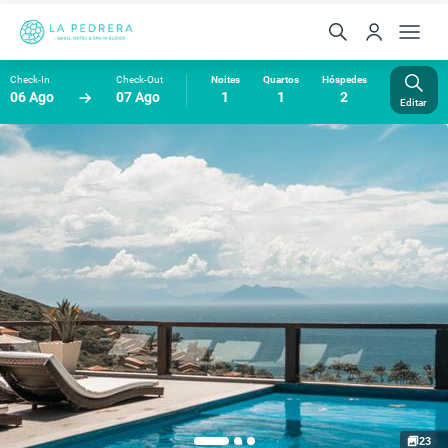
Check-In
Check-Out
Noites
Quartos
Hóspedes
06 Ago
07 Ago
1
1
2
Editar
23