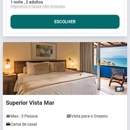
1 noite , 2 adultos
Impostos e taxas não inclusos
ESCOLHER
9
Superior Vista Mar
Max.:
3
Pessoa
Vista para o Oceano
Cama de casal