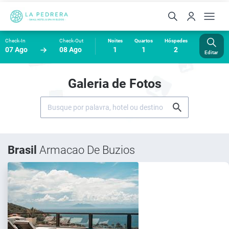
Check-In
Check-Out
Noites
Quartos
Hóspedes
07 Ago
08 Ago
1
1
2
Editar
Galeria de Fotos
Brasil
Armacao De Buzios