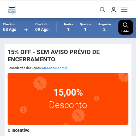
Check-In
Check-Out
Noites
Quartos
Hóspedes
08 Ago
09 Ago
1
1
2
Editar
15% OFF - SEM AVISO PRÉVIO DE
ENCERRAMENTO
Pousada Vôo das Garças
(Mais sobre o hotel)
15,00%
Desconto
O Incentivo