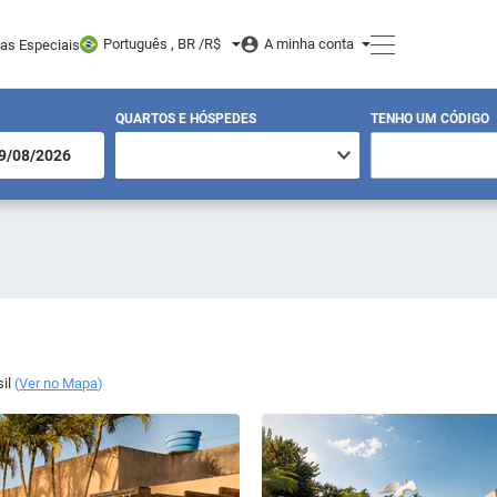
Português , BR /
R$
A minha conta
tas Especiais
QUARTOS E HÓSPEDES
TENHO UM CÓDIGO
il
(
Ver no Mapa
)