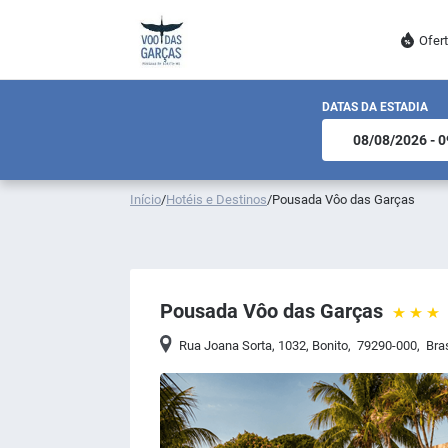
Ofer
DATAS DA ESTADIA
Início
/
Hotéis e Destinos
/
Pousada Vôo das Garças
Pousada Vôo das Garças
Rua Joana Sorta, 1032
,
Bonito
,
79290-000
,
Bras