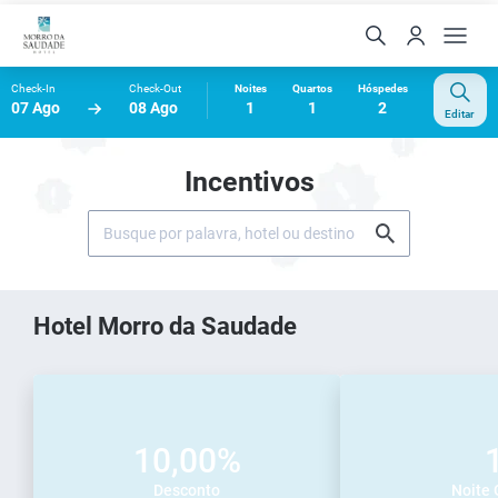
Check-In
Check-Out
Noites
Quartos
Hóspedes
07 Ago
08 Ago
1
1
2
Editar
Incentivos
Hotel Morro da Saudade
10,00%
Desconto
Noite 