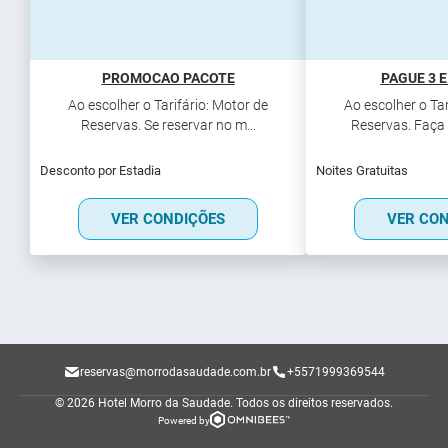
PROMOCAO PACOTE
PAGUE 3 E
Ao escolher o Tarifário: Motor de
Ao escolher o Tar
Reservas. Se reservar no m...
Reservas. Faça 
Desconto por Estadia
Noites Gratuitas
VER CONDIÇÕES
VER CO
reservas@morrodasaudade.com.br
+5571999369544
© 2026 Hotel Morro da Saudade.
Todos os direitos reservados.
Powered by