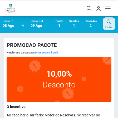
Check-In
Check-Out
Noites
Quartos
Hóspedes
08 Ago
09 Ago
1
1
2
Editar
PROMOCAO PACOTE
Hotel Morro da Saudade
(Mais sobre o hotel)
10,00%
Desconto
O Incentivo
Ao escolher o Tarifário: Motor de Reservas. Se reservar no