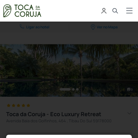
Ligar ao hotel
Ver no Mapa
9
Toca da Coruja - Eco Luxury Retreat
Avenida Baía dos Golfinhos, 464 , Tibau Do Sul 59178000