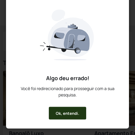
Diárias a partir de:
R$
1.806,
90
Reservar Agora
/noite
Impostos e taxas não inclusos
Check-in
Check-out
Noites
Quartos
Hóspedes
08 Ago
09 Ago
1
1
2
Tipos de Quarto
Algo deu errado!
Você foi redirecionado para prosseguir com a sua
pesquisa.
Ok, entendi.
Bangalô Luxo
Apartamento Es