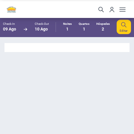
Check-In
Check-Out
Noites
Quartos
Hóspedes
09 Ago
10 Ago
1
1
2
Editar