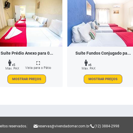
Suíte Prédio Anexo para 0...
Suíte Fundos Conjugado pa...
x5
x6
Vista para o Pátio
Max. PAX
Max. PAX
MOSTRAR PREÇOS
MOSTRAR PREÇOS
eitos reservados.
reservas@vivendadomar.com.br
(12) 3884-2998