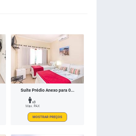
Suíte Prédio Anexo para 0...
x3
Max. PAX
MOSTRAR PREÇOS