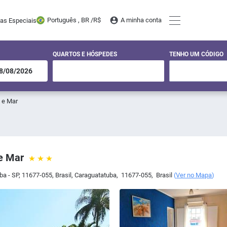
Português , BR /
R$
A minha conta
tas Especiais
QUARTOS E HÓSPEDES
TENHO UM CÓDIGO
 e Mar
e Mar
a - SP, 11677-055, Brasil
,
Caraguatatuba
,
11677-055
,
Brasil
(
Ver no Mapa
)