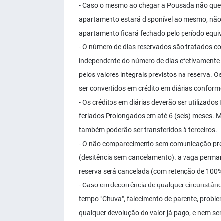
- Caso o mesmo ao chegar a Pousada não quei
apartamento estará disponível ao mesmo, não
apartamento ficará fechado pelo período equiv
- O número de dias reservados são tratados co
independente do número de dias efetivamente 
pelos valores integrais previstos na reserva. O
ser convertidos em crédito em diárias conforme
- Os créditos em diárias deverão ser utilizado
feriados Prolongados em até 6 (seis) meses. M
também poderão ser transferidos à terceiros.
- O não comparecimento sem comunicação prév
(desitência sem cancelamento). a vaga permane
reserva será cancelada (com retenção de 100% 
- Caso em decorrência de qualquer circunstânc
tempo "Chuva", falecimento de parente, proble
qualquer devolução do valor já pago, e nem ser