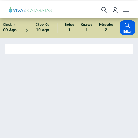
Check-In
Check-Out
Noites
Quartos
Hóspedes
09 Ago
10 Ago
1
1
2
Editar