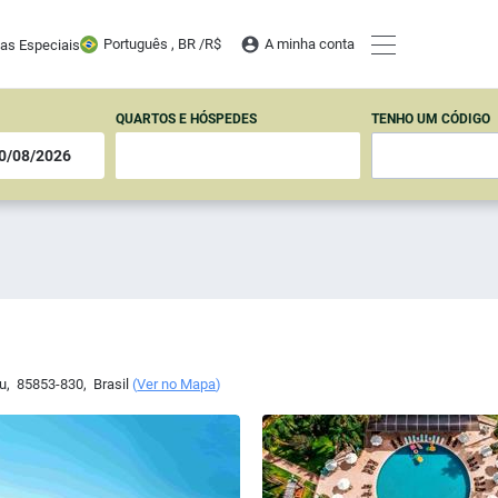
Português , BR /
R$
A minha conta
tas Especiais
QUARTOS E HÓSPEDES
TENHO UM CÓDIGO
cu
,
85853-830
,
Brasil
(
Ver no Mapa
)