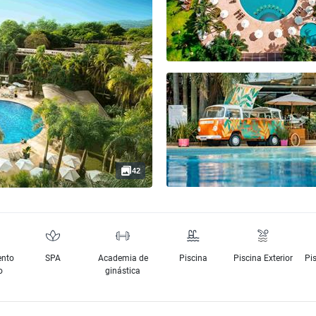
42
ento
SPA
Academia de
Piscina
Piscina Exterior
Pis
o
ginástica