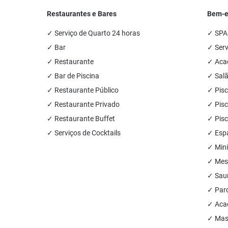
Restaurantes e Bares
Bem-es
✓ Serviço de Quarto 24 horas
✓ SPA
✓ Bar
✓ Ser
✓ Restaurante
✓ Acad
✓ Bar de Piscina
✓ Salã
✓ Restaurante Público
✓ Pisc
✓ Restaurante Privado
✓ Pisc
✓ Restaurante Buffet
✓ Pisc
✓ Serviços de Cocktails
✓ Esp
✓ Mini
✓ Mesa
✓ Sau
✓ Parq
✓ Acad
✓ Mas