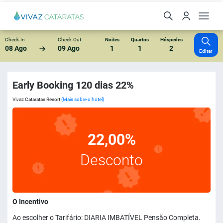
Check-In
Check-Out
Noites
Quartos
Hóspedes
08 Ago
09 Ago
1
1
2
Editar
Early Booking 120 dias 22%
Vivaz Cataratas Resort
(Mais sobre o hotel)
22,00%
Desconto
O Incentivo
Ao escolher o Tarifário: DIARIA IMBATÍVEL Pensão Completa.