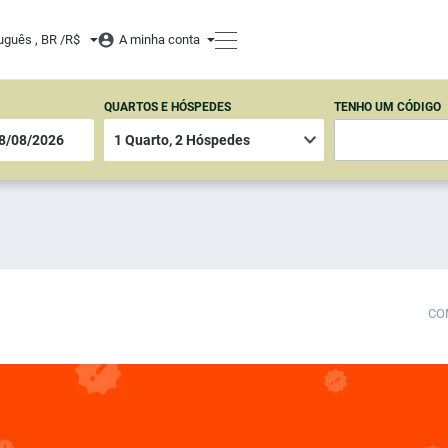
uguês , BR /
R$
A minha conta
QUARTOS E HÓSPEDES
TENHO UM CÓDIGO
CO