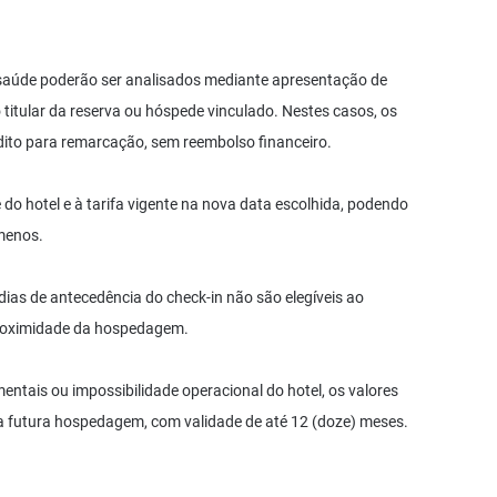
 saúde poderão ser analisados mediante apresentação de
itular da reserva ou hóspede vinculado. Nestes casos, os
dito para remarcação, sem reembolso financeiro.
e do hotel e à tarifa vigente na nova data escolhida, podendo
 menos.
dias de antecedência do check-in não são elegíveis ao
roximidade da hospedagem.
entais ou impossibilidade operacional do hotel, os valores
a futura hospedagem, com validade de até 12 (doze) meses.