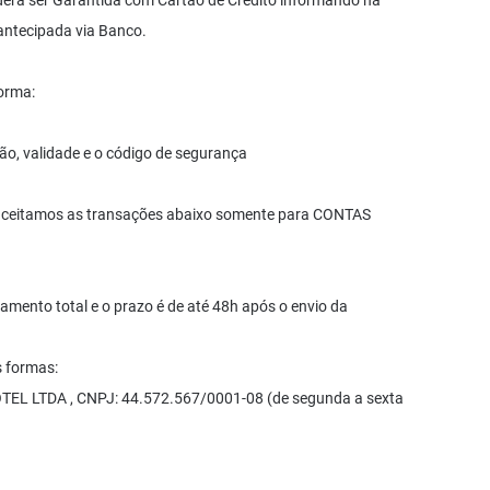
oderá ser Garantida com Cartão de Crédito informando na
antecipada via Banco.
orma:
tão, validade e o código de segurança
 aceitamos as transações abaixo somente para CONTAS
mento total e o prazo é de até 48h após o envio da
s formas:
EL LTDA , CNPJ: 44.572.567/0001-08 (de segunda a sexta