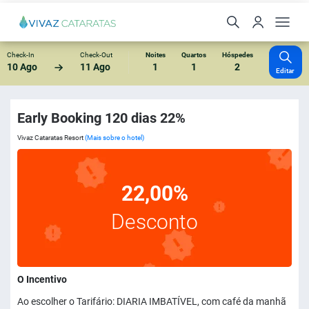
Check-In
Check-Out
Noites
Quartos
Hóspedes
10 Ago
11 Ago
1
1
2
Editar
Early Booking 120 dias 22%
Vivaz Cataratas Resort
(Mais sobre o hotel)
22,00%
Desconto
O Incentivo
Ao escolher o Tarifário: DIARIA IMBATÍVEL, com café da manhã